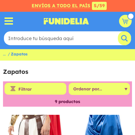
ENVÍOS A TODO EL PAÍS
S/59
...
Zapatos
Zapatos
Filtrar
9
productos