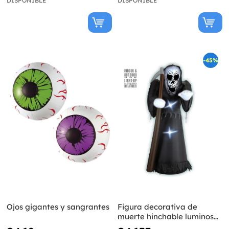
DISPONIBLE
DISPONIBLE
-45%
Ojos gigantes y sangrantes
Figura decorativa de
muerte hinchable luminosa
gigante