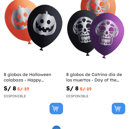
8 globos de Halloween
8 globos de Catrina día de
calabaza - Happy
los muertos - Day of the
Halloween
Dead
S/ 8
S/ 8
S/ 19
S/ 19
DISPONIBLE
DISPONIBLE