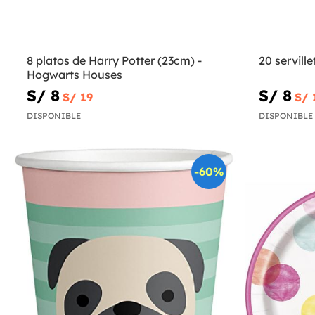
8 platos de Harry Potter (23cm) -
20 servill
Hogwarts Houses
S/ 8
S/ 8
S/ 19
S/ 
DISPONIBLE
DISPONIBLE
-60%