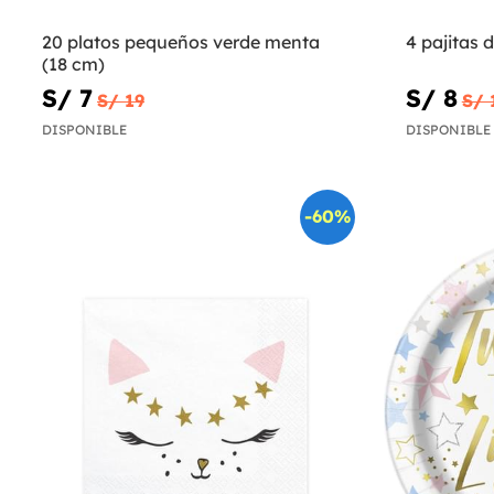
20 platos pequeños verde menta
4 pajitas 
(18 cm)
S/ 7
S/ 8
S/ 19
S/ 
DISPONIBLE
DISPONIBLE
-60%