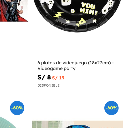
6 platos de videojuego (18x27cm) -
Videogame party
S/ 8
S/ 19
DISPONIBLE
-60%
-60%