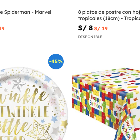
de Spiderman - Marvel
8 platos de postre con ho
tropicales (18cm) - Tropic
S/ 8
19
S/ 19
DISPONIBLE
-45%