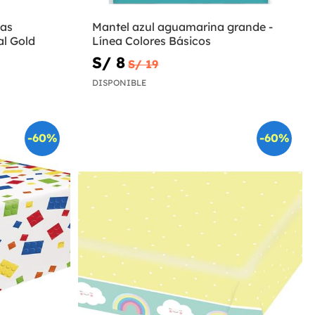
jas
Mantel azul aguamarina grande -
al Gold
Línea Colores Básicos
S/ 8
S/ 19
DISPONIBLE
-60%
-60%