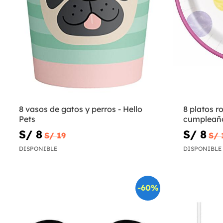
8 vasos de gatos y perros - Hello
8 platos r
Pets
cumpleaños
Birthday
S/ 8
S/ 8
S/ 19
S/ 
DISPONIBLE
DISPONIBLE
-60%