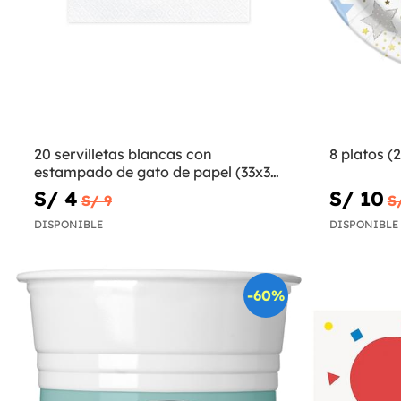
20 servilletas blancas con
8 platos (2
estampado de gato de papel (33x33
cm) - Meow Party
S/ 4
S/ 10
S/ 9
S
DISPONIBLE
DISPONIBLE
-60%