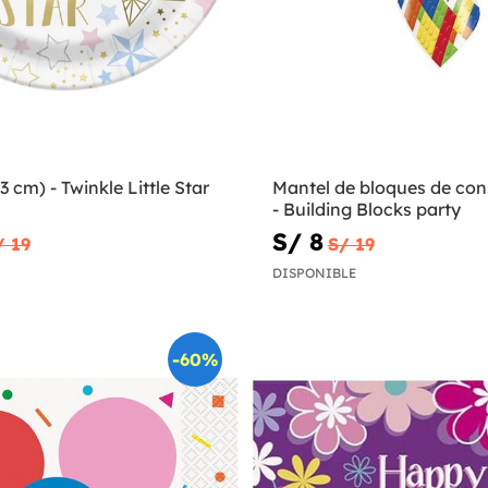
3 cm) - Twinkle Little Star
Mantel de bloques de con
- Building Blocks party
S/ 8
/ 19
S/ 19
DISPONIBLE
-60%