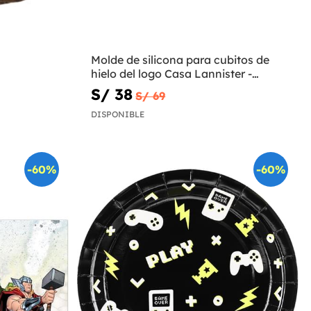
Molde de silicona para cubitos de
hielo del logo Casa Lannister -
Juego de Tronos
S/ 38
S/ 69
DISPONIBLE
-60%
-60%