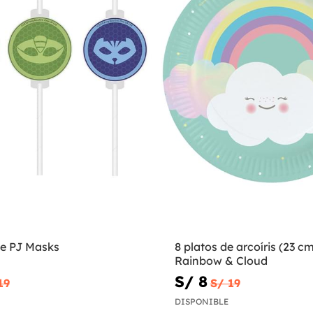
de PJ Masks
8 platos de arcoíris (23 cm
Rainbow & Cloud
S/ 8
19
S/ 19
DISPONIBLE