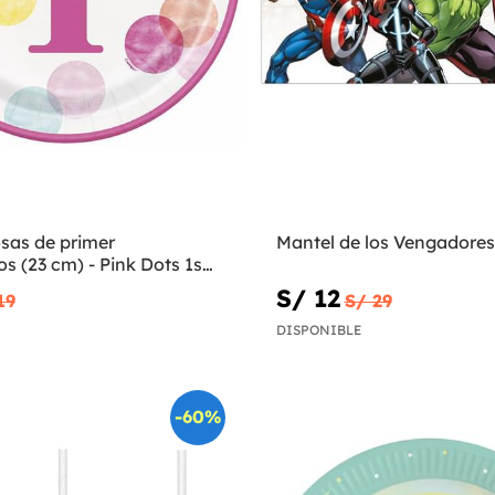
osas de primer
Mantel de los Vengadores
 (23 cm) - Pink Dots 1st
S/ 12
19
S/ 29
DISPONIBLE
-60%