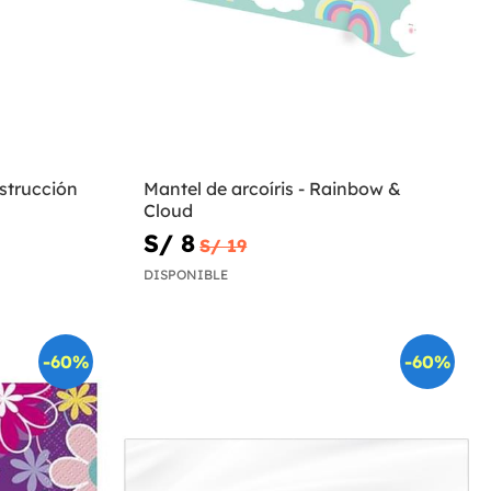
strucción
Mantel de arcoíris - Rainbow &
Cloud
S/ 8
S/ 19
DISPONIBLE
-60%
-60%