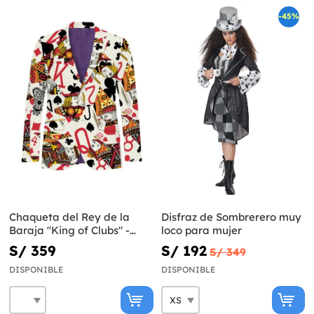
-45%
Chaqueta del Rey de la
Disfraz de Sombrerero muy
Baraja "King of Clubs" -
loco para mujer
Opposuits
S/ 359
S/ 192
S/ 349
DISPONIBLE
DISPONIBLE