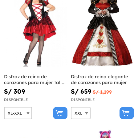
Disfraz de reina de
Disfraz de reina elegante
corazones para mujer talla
de corazones para mujer
grande
S/ 309
S/ 659
S/ 1,199
DISPONIBLE
DISPONIBLE