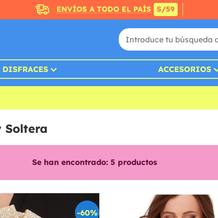
ENVÍOS A TODO EL PAÍS
S/59
DISFRACES
ACCESORIOS
 Soltera
Se han encontrado:
5
productos
-60%