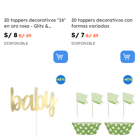
20 toppers decorativos "16"
20 toppers decorativos con
en oro rosa - Glitz &
formas variadas
Glamour Pink & Rose Gold
S/ 8
S/ 7
S/ 19
S/ 19
DISPONIBLE
DISPONIBLE
-65%
-45%