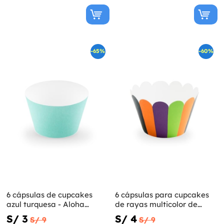
-65%
-60%
6 cápsulas de cupcakes
6 cápsulas para cupcakes
azul turquesa - Aloha
de rayas multicolor de
Turquoise
papel - Hocus Pocus
S/ 3
S/ 4
S/ 9
S/ 9
Collection