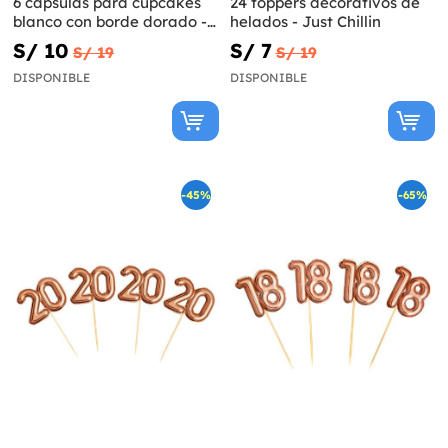
6 cápsulas para cupcakes
24 toppers decorativos de
blanco con borde dorado -
helados - Just Chillin
First Communion
S/ 10
S/ 7
S/ 19
S/ 19
DISPONIBLE
DISPONIBLE
-45%
-65%