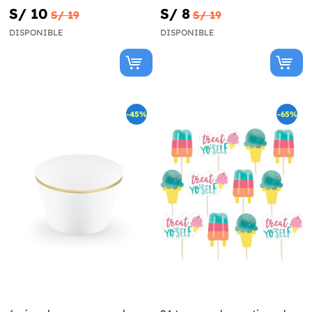
papel
dorado de papel
S/ 10
S/ 8
S/ 19
S/ 19
DISPONIBLE
DISPONIBLE
-45%
-65%