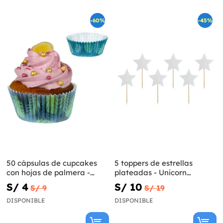
-60%
-45%
50 cápsulas de cupcakes
5 toppers de estrellas
con hojas de palmera -
plateadas - Unicorn
Flamingo Party
Collection
S/ 4
S/ 10
S/ 9
S/ 19
DISPONIBLE
DISPONIBLE