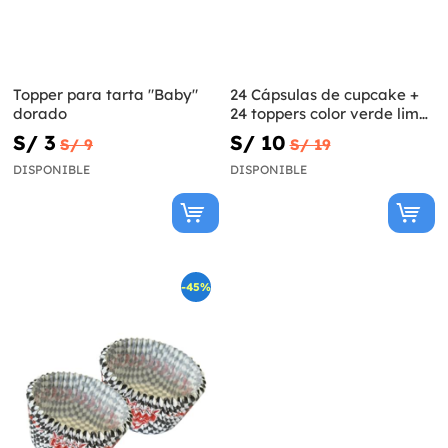
Topper para tarta "Baby"
24 Cápsulas de cupcake +
dorado
24 toppers color verde lima
y topos
S/ 3
S/ 10
S/ 9
S/ 19
DISPONIBLE
DISPONIBLE
-45%