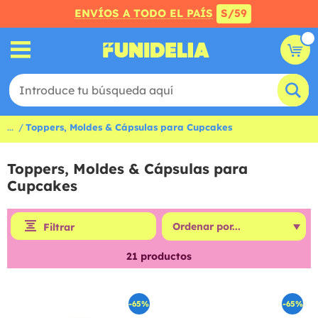
ENVÍOS A TODO EL PAÍS
S/59
...
Toppers, Moldes & Cápsulas para Cupcakes
Toppers, Moldes & Cápsulas para
Cupcakes
Filtrar
21
productos
-65%
-65%