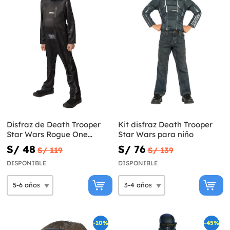
Disfraz de Death Trooper
Kit disfraz Death Trooper
Star Wars Rogue One
Star Wars para niño
infantil
S/ 48
S/ 76
S/ 119
S/ 139
DISPONIBLE
DISPONIBLE
-10%
-45%