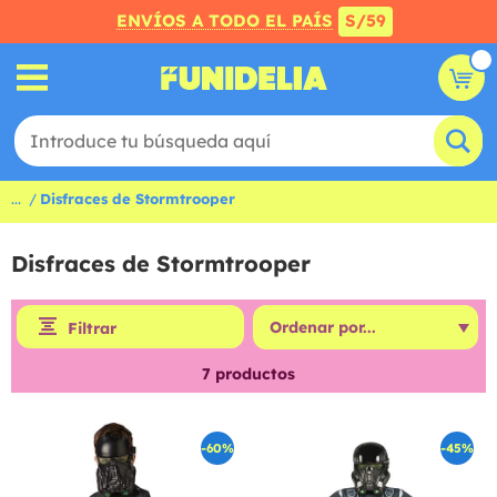
ENVÍOS A TODO EL PAÍS
S/59
...
Disfraces de Stormtrooper
Disfraces de Stormtrooper
Filtrar
7
productos
-60%
-45%