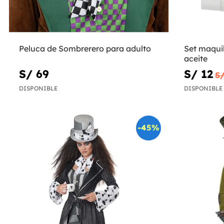
Peluca de Sombrerero para adulto
Set maquil
aceite
S/ 69
S/ 12
S/
DISPONIBLE
DISPONIBLE
-45%