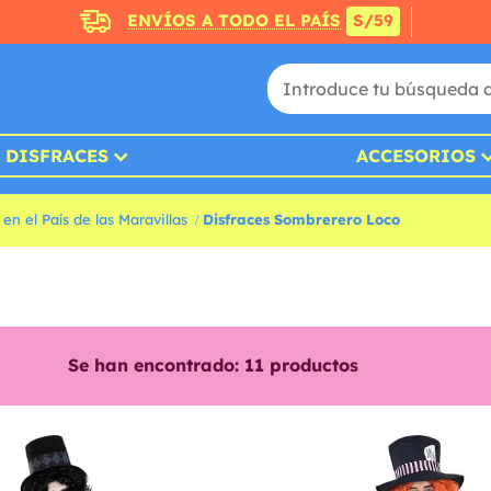
ENVÍOS A TODO EL PAÍS
S/59
DISFRACES
ACCESORIOS
 en el País de las Maravillas
Disfraces Sombrerero Loco
Se han encontrado:
11
productos