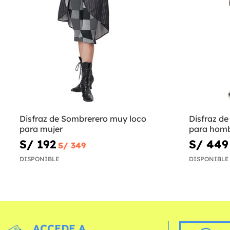
Disfraz de Sombrerero muy loco
Disfraz d
para mujer
para hom
S/ 192
S/ 449
S/ 349
DISPONIBLE
DISPONIBLE
ACCEDE A