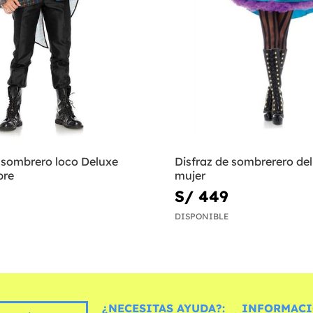
e sombrero loco Deluxe
Disfraz de sombrerero de
bre
mujer
S/ 449
DISPONIBLE
¿NECESITAS AYUDA?:
INFORMACI