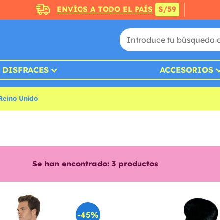
ENVÍOS A TODO EL PAÍS
S/59
DISFRACES
ACCESORIOS
 Reino Unido
Se han encontrado:
3
productos
-45%