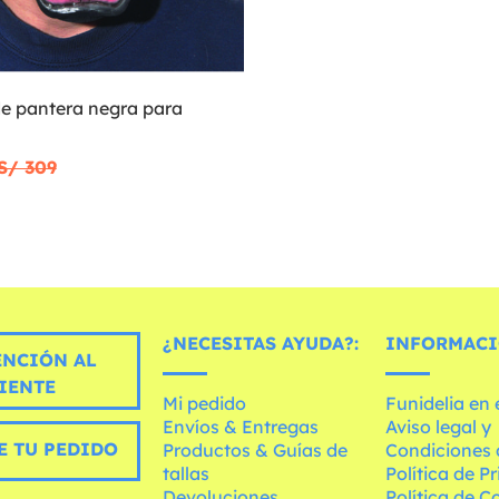
e pantera negra para
S/ 309
¿NECESITAS AYUDA?:
INFORMACI
ENCIÓN AL
IENTE
Mi pedido
Funidelia en
Envíos & Entregas
Aviso legal y
E TU PEDIDO
Productos & Guías de
Condiciones 
tallas
Política de P
Devoluciones
Política de C