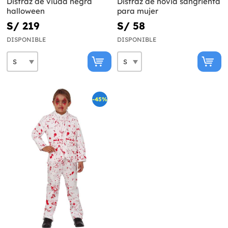
Disfraz de viuda negra
Disfraz de novia sangrienta
halloween
para mujer
S/ 219
S/ 58
DISPONIBLE
DISPONIBLE
-45%