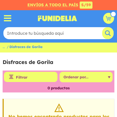
ENVÍOS A TODO EL PAÍS
S/59
...
Disfraces de Gorila
Disfraces de Gorila
Filtrar
0
productos
No hemos encontrado productos para los