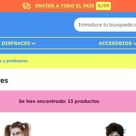
ENVÍOS A TODO EL PAÍS
S/59
DISFRACES
ACCESORIOS
s y profesores
res
Se han encontrado:
13
productos