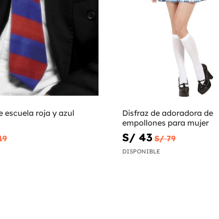
 escuela roja y azul
Disfraz de adoradora de
empollones para mujer
S/ 43
19
S/ 79
DISPONIBLE