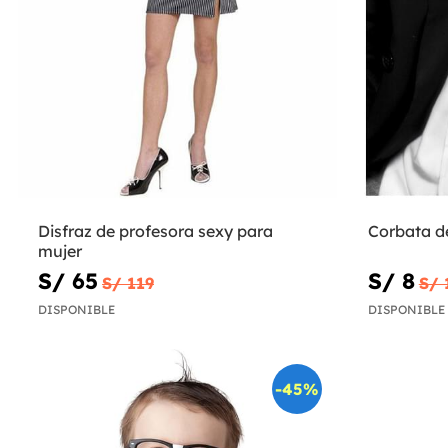
Disfraz de profesora sexy para
Corbata de
mujer
S/ 65
S/ 8
S/ 119
S/ 
DISPONIBLE
DISPONIBLE
-45%