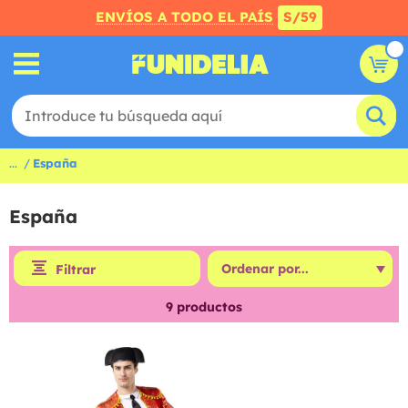
ENVÍOS A TODO EL PAÍS
S/59
...
España
España
Filtrar
9
productos