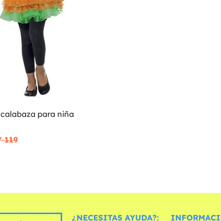
 calabaza para niña
/ 119
¿NECESITAS AYUDA?:
INFORMACI