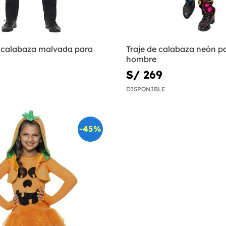
e calabaza malvada para
Traje de calabaza neón p
hombre
S/ 269
DISPONIBLE
-45%