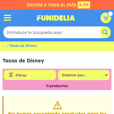
ENVÍOS A TODO EL PAÍS
S/59
...
Tazas de Disney
Tazas de Disney
Filtrar
0
productos
No hemos encontrado productos para los