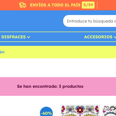
ENVÍOS A TODO EL PAÍS
S/59
DISFRACES
ACCESORIOS
jes
Se han encontrado:
3
productos
-60%