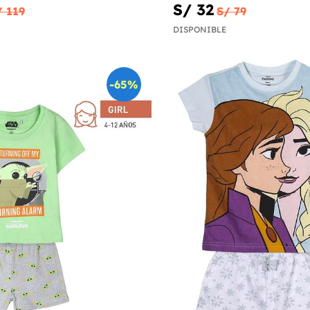
S/ 32
/ 119
S/ 79
DISPONIBLE
-65%