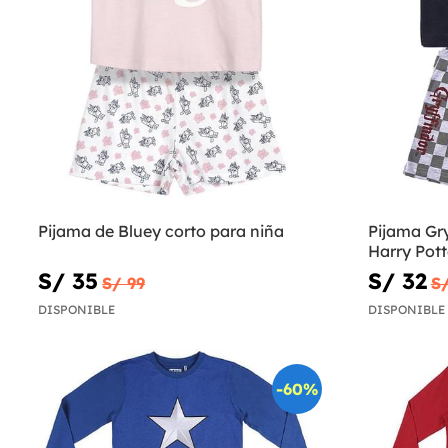
Pijama de Bluey corto para niña
Pijama Gry
Harry Pott
S/ 35
S/ 32
S/ 99
S/
DISPONIBLE
DISPONIBLE
-60%