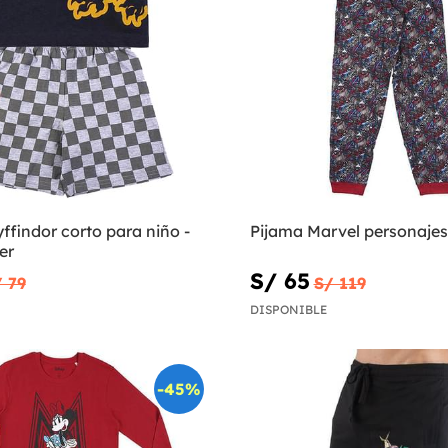
ffindor corto para niño -
Pijama Marvel personajes
er
S/ 65
 79
S/ 119
DISPONIBLE
-45%