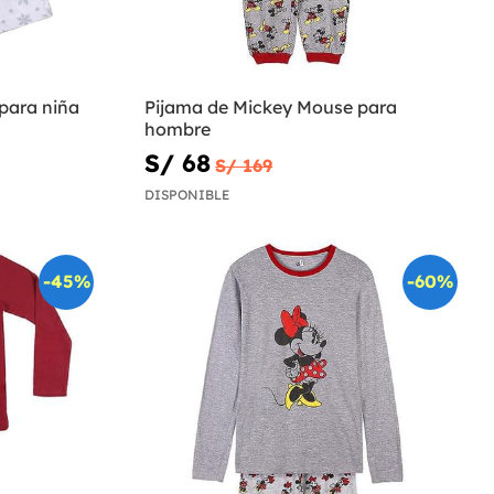
 para niña
Pijama de Mickey Mouse para
hombre
S/ 68
S/ 169
DISPONIBLE
-45%
-60%