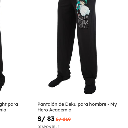
ght para
Pantalón de Deku para hombre - My
mia
Hero Academia
S/ 83
S/ 119
DISPONIBLE