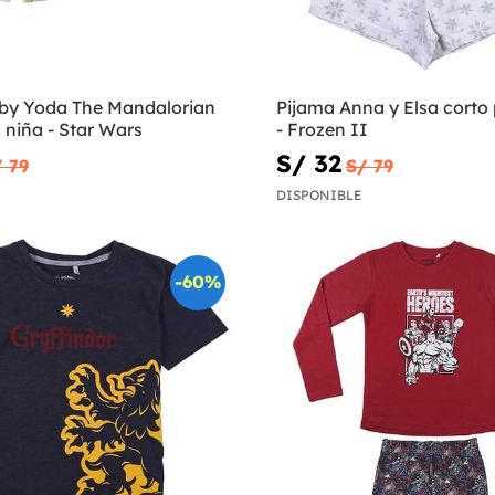
by Yoda The Mandalorian
Pijama Anna y Elsa corto
 niña - Star Wars
- Frozen II
S/ 32
 79
S/ 79
DISPONIBLE
-60%