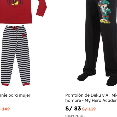
nnie para mujer
Pantalón de Deku y All Mi
hombre - My Hero Acade
S/ 83
/ 149
S/ 119
DISPONIBLE