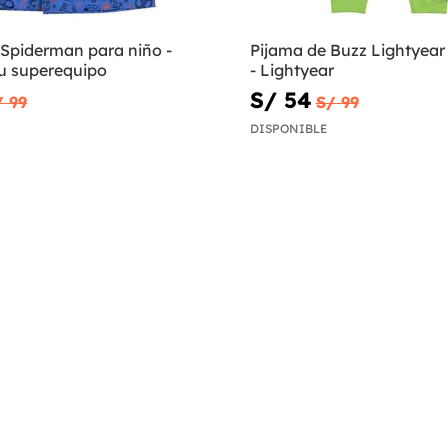
 Spiderman para niño -
Pijama de Buzz Lightyear
su superequipo
- Lightyear
S/ 54
/ 99
S/ 99
DISPONIBLE