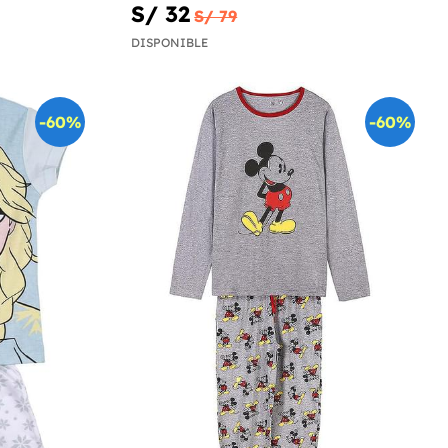
S/ 32
S/ 79
DISPONIBLE
-60%
-60%