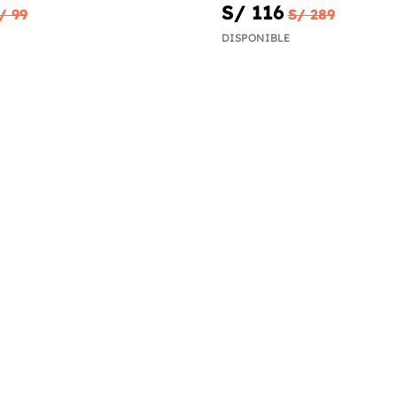
S/ 116
/ 99
S/ 289
DISPONIBLE