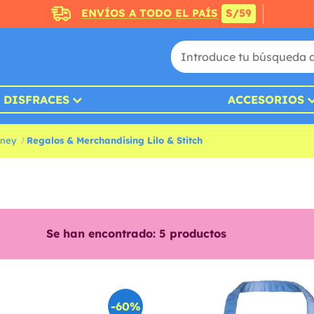
ENVÍOS A TODO EL PAÍS
S/59
DISFRACES
ACCESORIOS
sney
Regalos & Merchandising Lilo & Stitch
Se han encontrado:
5
productos
-60%