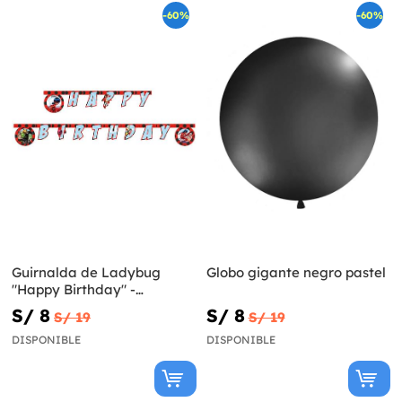
-60%
-60%
Guirnalda de Ladybug
Globo gigante negro pastel
"Happy Birthday" -
Miraculous Ladybug
S/ 8
S/ 8
S/ 19
S/ 19
DISPONIBLE
DISPONIBLE