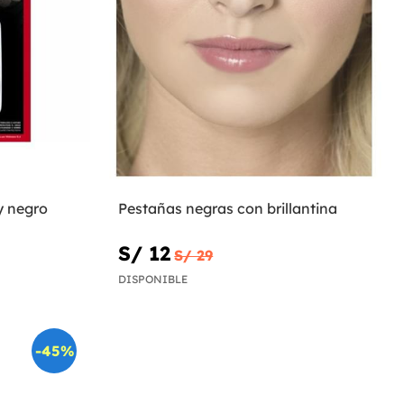
y negro
Pestañas negras con brillantina
S/ 12
S/ 29
DISPONIBLE
-45%