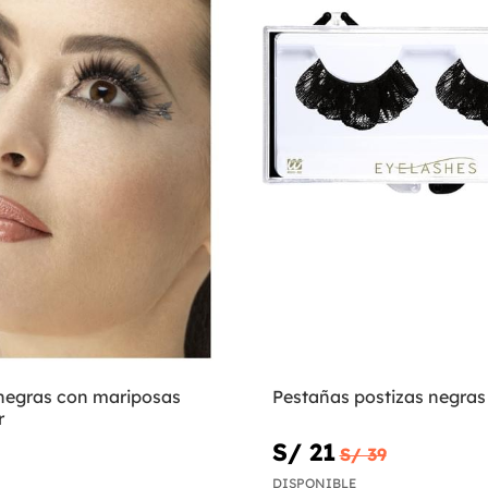
negras con mariposas
Pestañas postizas negras
r
S/ 21
S/ 39
DISPONIBLE