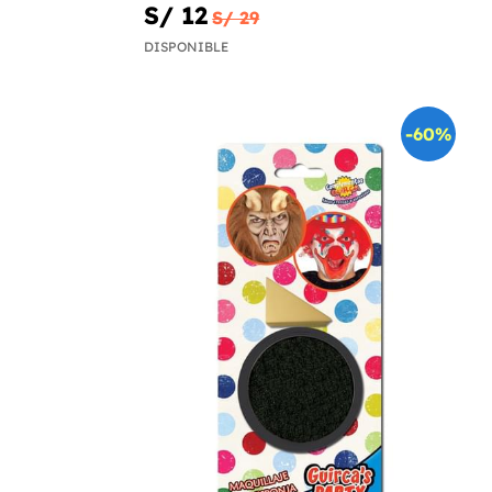
S/ 12
S/ 29
DISPONIBLE
-60%