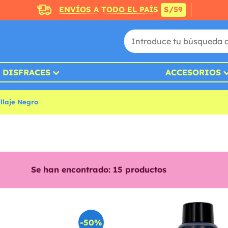
ENVÍOS A TODO EL PAÍS
S/59
DISFRACES
ACCESORIOS
llaje Negro
Se han encontrado:
15
productos
-50%