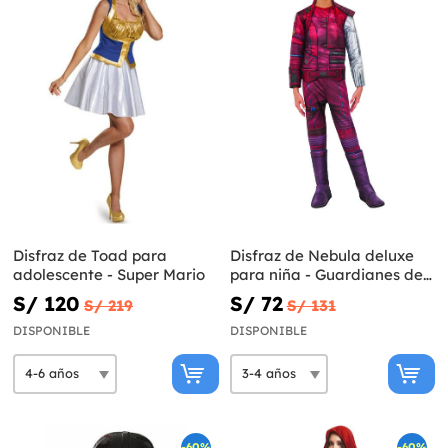
Disfraz de Toad para
Disfraz de Nebula deluxe
adolescente - Super Mario
para niña - Guardianes de
la Galaxia Vol 2
S/ 120
S/ 72
S/ 219
S/ 131
DISPONIBLE
DISPONIBLE
-60%
-60%