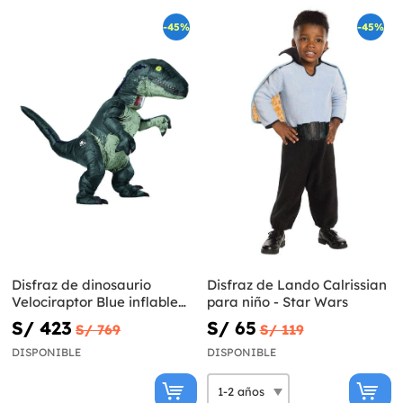
-45%
-45%
Disfraz de dinosaurio
Disfraz de Lando Calrissian
Velociraptor Blue inflable
para niño - Star Wars
prestige para adulto -
S/ 423
S/ 65
S/ 769
S/ 119
Jurassic World
DISPONIBLE
DISPONIBLE