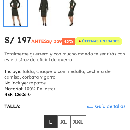
S/ 197
ANTES
S/ 359
45%
ÚLTIMAS UNIDADES
Totalmente guerrera y con mucho mando te sentirás con
este disfraz de oficial de guerra.
Incluye:
falda, chaqueta con medalla, pechera de
camisa, corbata y gorra
No incluye:
zapatos
Material:
100% Poliéster
REF: 12606-0
TALLA:
Guía de tallas
L
XL
XXL