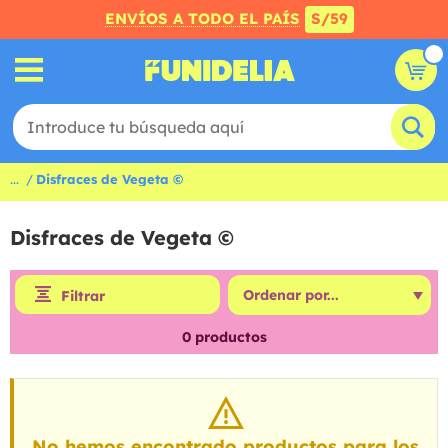
ENVÍOS A TODO EL PAÍS
S/59
...
Disfraces de Vegeta ©
Disfraces de Vegeta ©
Filtrar
0
productos
No hemos encontrado productos para los