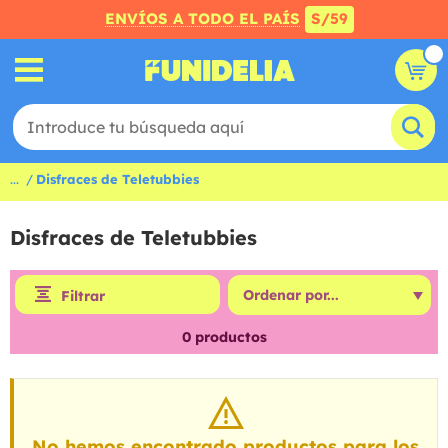
ENVÍOS A TODO EL PAÍS
S/59
...
Disfraces de Teletubbies
Disfraces de Teletubbies
Filtrar
0
productos
No hemos encontrado productos para los