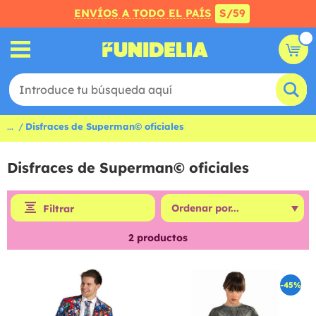
ENVÍOS A TODO EL PAÍS
S/59
...
Disfraces de Superman© oficiales
Disfraces de Superman© oficiales
Filtrar
2
productos
-45%