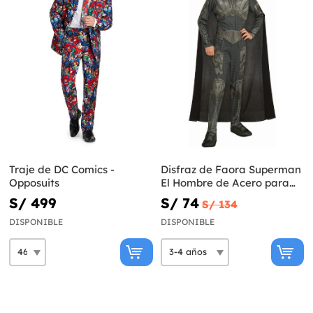
Traje de DC Comics -
Disfraz de Faora Superman
Opposuits
El Hombre de Acero para
niña
S/ 499
S/ 74
S/ 134
DISPONIBLE
DISPONIBLE