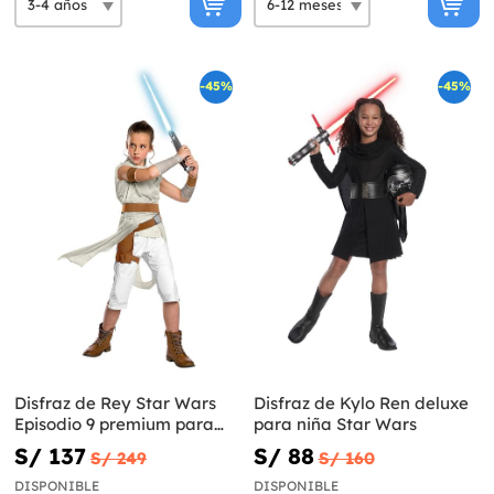
-45%
-45%
Disfraz de Rey Star Wars
Disfraz de Kylo Ren deluxe
Episodio 9 premium para
para niña Star Wars
niña
S/ 137
S/ 88
S/ 249
S/ 160
DISPONIBLE
DISPONIBLE