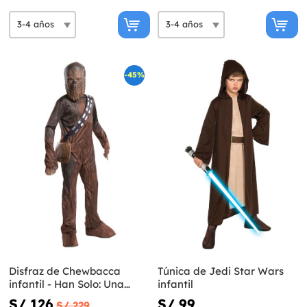
-45%
Disfraz de Chewbacca
Túnica de Jedi Star Wars
infantil - Han Solo: Una
infantil
historia de Star Wars
S/ 126
S/ 99
S/ 229