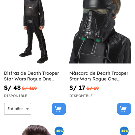
Disfraz de Death Trooper
Máscara de Death Trooper
Star Wars Rogue One
Star Wars Rogue One
infantil
infantil
S/ 48
S/ 17
S/ 119
S/ 19
DISPONIBLE
DISPONIBLE
-45%
-45%