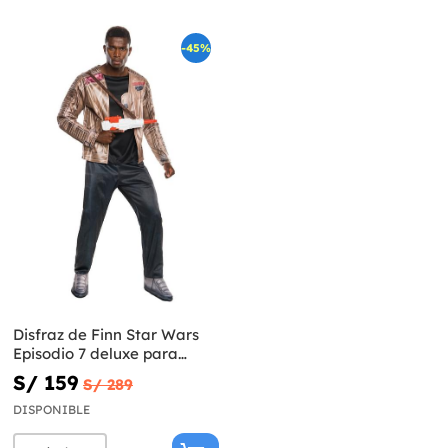
-45%
Disfraz de Finn Star Wars
Episodio 7 deluxe para
hombre
S/ 159
S/ 289
DISPONIBLE