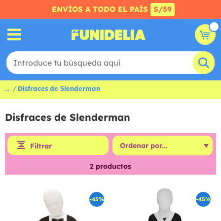
ENVÍOS A TODO EL PAÍS
S/59
...
Disfraces de Slenderman
Disfraces de Slenderman
Filtrar
2
productos
-45%
-45%