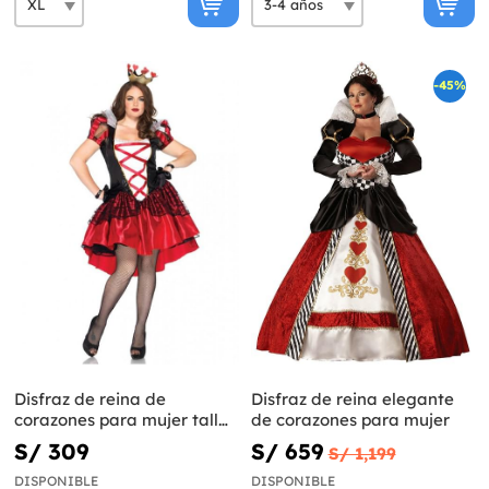
-45%
Disfraz de reina de
Disfraz de reina elegante
corazones para mujer talla
de corazones para mujer
grande
S/ 309
S/ 659
S/ 1,199
DISPONIBLE
DISPONIBLE