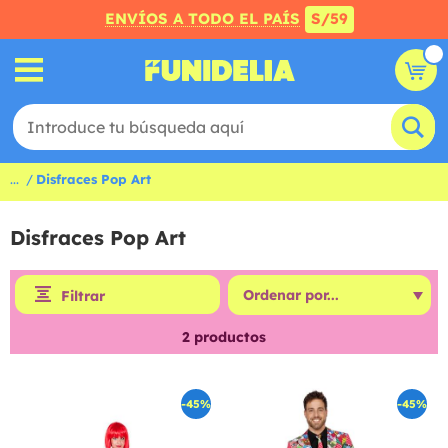
ENVÍOS A TODO EL PAÍS
S/59
...
Disfraces Pop Art
Disfraces Pop Art
Filtrar
2
productos
-45%
-45%