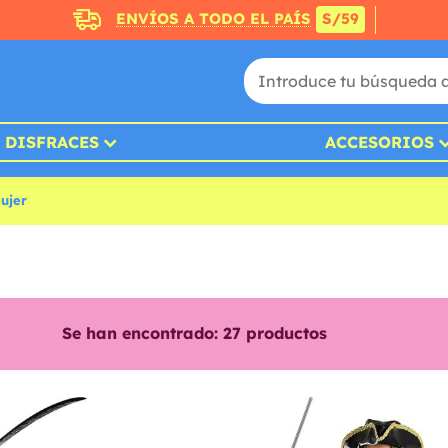
ENVÍOS A TODO EL PAÍS
S/59
DISFRACES
ACCESORIOS
ujer
Se han encontrado:
27
productos