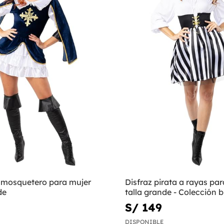
e mosquetero para mujer
Disfraz pirata a rayas pa
de
talla grande - Colección 
negra
S/ 149
DISPONIBLE