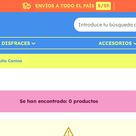
ENVÍOS A TODO EL PAÍS
S/59
DISFRACES
ACCESORIOS
ulla Canina
Se han encontrado:
0
productos