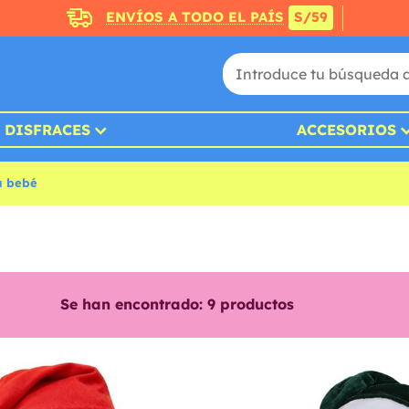
ENVÍOS A TODO EL PAÍS
S/59
DISFRACES
ACCESORIOS
a bebé
Se han encontrado:
9
productos