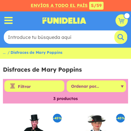
ENVÍOS A TODO EL PAÍS
S/59
...
Disfraces de Mary Poppins
Disfraces de Mary Poppins
Filtrar
3
productos
-45%
-45%