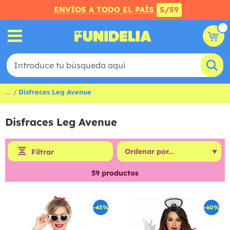
ENVÍOS A TODO EL PAÍS
S/59
...
Disfraces Leg Avenue
Disfraces Leg Avenue
Filtrar
59
productos
-45%
-60%