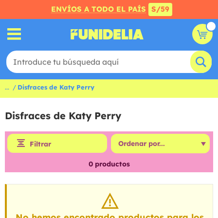
ENVÍOS A TODO EL PAÍS
S/59
...
Disfraces de Katy Perry
Disfraces de Katy Perry
Filtrar
0
productos
No hemos encontrado productos para los