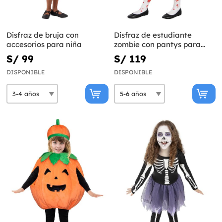
Disfraz de bruja con
Disfraz de estudiante
accesorios para niña
zombie con pantys para
niña
S/ 99
S/ 119
DISPONIBLE
DISPONIBLE