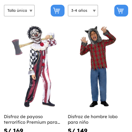
Disfraz de payaso
Disfraz de hombre lobo
terrorífico Premium para
para niño
niño
S/ 169
S/ 149