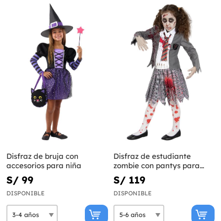
Disfraz de bruja con
Disfraz de estudiante
accesorios para niña
zombie con pantys para
niña
S/ 99
S/ 119
DISPONIBLE
DISPONIBLE