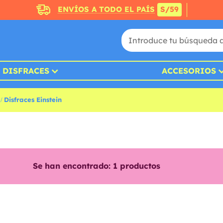
ENVÍOS A TODO EL PAÍS
S/59
DISFRACES
ACCESORIOS
Disfraces Einstein
Se han encontrado:
1
productos