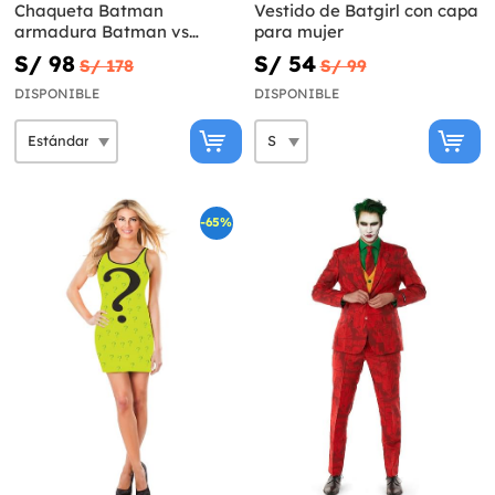
Chaqueta Batman
Vestido de Batgirl con capa
armadura Batman vs
para mujer
Superman para hombre
S/ 98
S/ 54
S/ 178
S/ 99
DISPONIBLE
DISPONIBLE
-65%