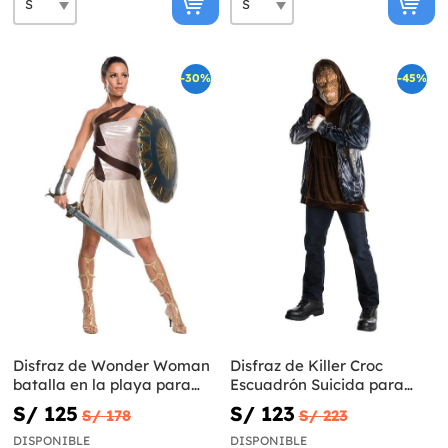
-30%
-45%
Disfraz de Wonder Woman
Disfraz de Killer Croc
batalla en la playa para
Escuadrón Suicida para
mujer
hombre
S/ 125
S/ 123
S/ 178
S/ 223
DISPONIBLE
DISPONIBLE