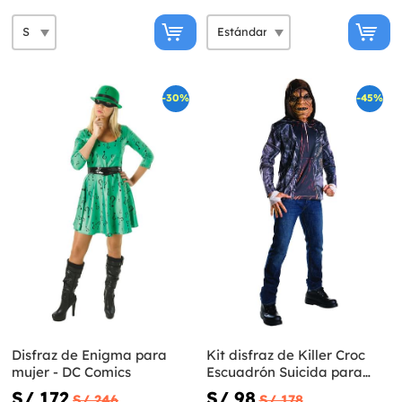
-30%
-45%
Disfraz de Enigma para
Kit disfraz de Killer Croc
mujer - DC Comics
Escuadrón Suicida para
hombre
S/ 172
S/ 98
S/ 246
S/ 178