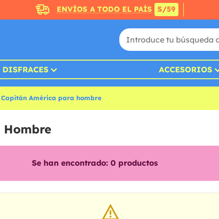
ENVÍOS A TODO EL PAÍS
S/59
DISFRACES
ACCESORIOS
s Capitán América para hombre
a Hombre
Se han encontrado:
0
productos