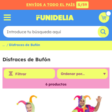
ENVÍOS A TODO EL PAÍS
S/59
...
Disfraces de Bufón
Disfraces de Bufón
Filtrar
6
productos