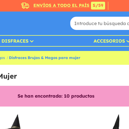
ENVÍOS A TODO EL PAÍS
S/59
DISFRACES
ACCESORIOS
gos
Disfraces Brujas & Magos para mujer
Mujer
Se han encontrado:
10
productos