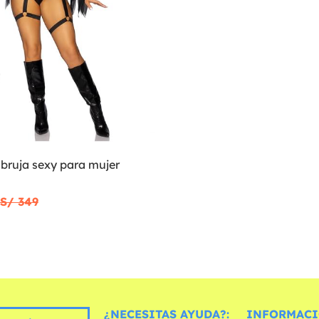
 bruja sexy para mujer
S/ 349
¿NECESITAS AYUDA?:
INFORMACI