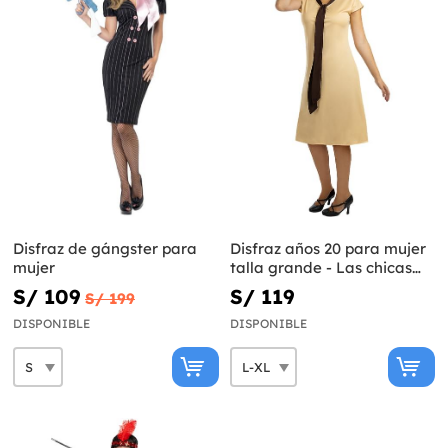
Disfraz de gángster para
Disfraz años 20 para mujer
mujer
talla grande - Las chicas
del cable
S/ 109
S/ 119
S/ 199
DISPONIBLE
DISPONIBLE