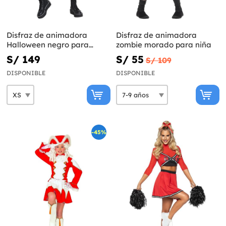
Disfraz de animadora
Disfraz de animadora
Halloween negro para
zombie morado para niña
mujer
S/ 149
S/ 55
S/ 109
DISPONIBLE
DISPONIBLE
-45%