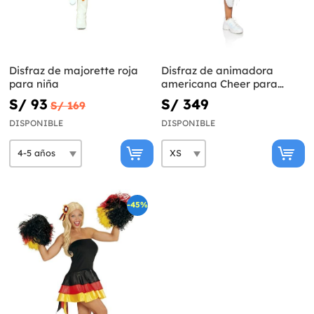
Disfraz de majorette roja
Disfraz de animadora
para niña
americana Cheer para
mujer
S/ 93
S/ 349
S/ 169
DISPONIBLE
DISPONIBLE
-45%