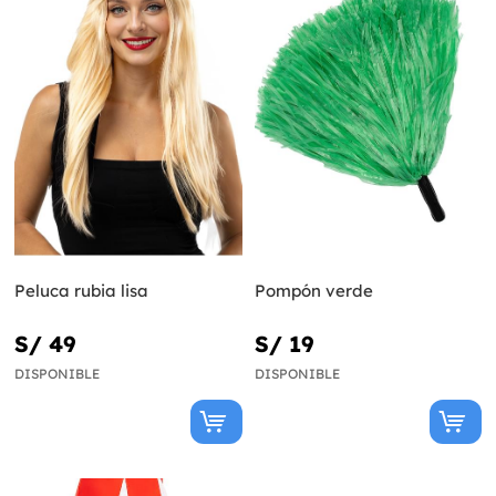
Peluca rubia lisa
Pompón verde
S/ 49
S/ 19
DISPONIBLE
DISPONIBLE