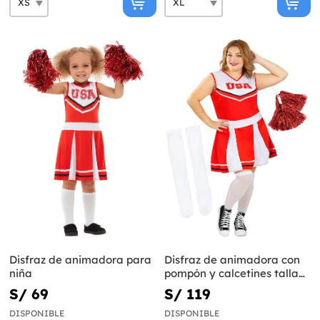
Disfraz de animadora para
Disfraz de animadora con
niña
pompón y calcetines talla
grande
S/ 69
S/ 119
DISPONIBLE
DISPONIBLE