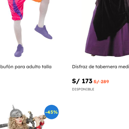
 bufón para adulto talla
Disfraz de tabernera med
S/ 173
S/ 289
DISPONIBLE
-45%