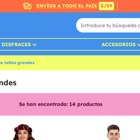
ENVÍOS A TODO EL PAÍS
S/59
DISFRACES
ACCESORIOS
a tallas grandes
andes
Se han encontrado:
14
productos