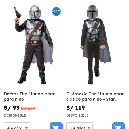
-45%
Disfraz The Mandalorian
Disfraz de The Mandalorian
para niño
clásico para niño - Star
Wars
S/ 93
S/ 119
S/ 169
DISPONIBLE
DISPONIBLE