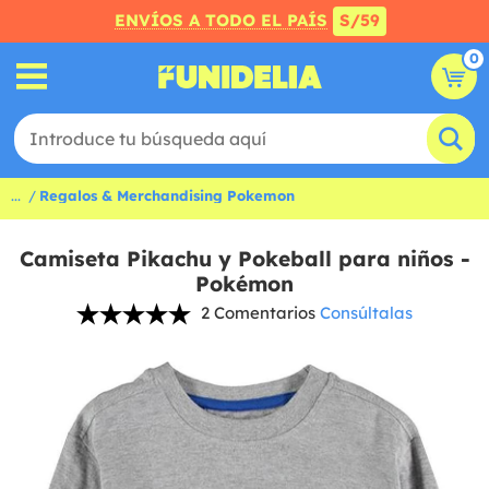
ENVÍOS A TODO EL PAÍS
S/59
0
...
Regalos & Merchandising Pokemon
Camiseta Pikachu y Pokeball para niños -
Pokémon
2 Comentarios
Consúltalas