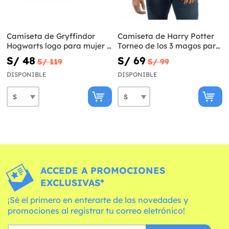
Camiseta de Gryffindor
Camiseta de Harry Potter
Hogwarts logo para mujer -
Torneo de los 3 magos para
Harry Potter
hombre
S/ 48
S/ 69
S/ 119
S/ 99
DISPONIBLE
DISPONIBLE
ACCEDE A PROMOCIONES
EXCLUSIVAS*
¡Sé el primero en enterarte de las novedades y
promociones al registrar tu correo eletrónico!