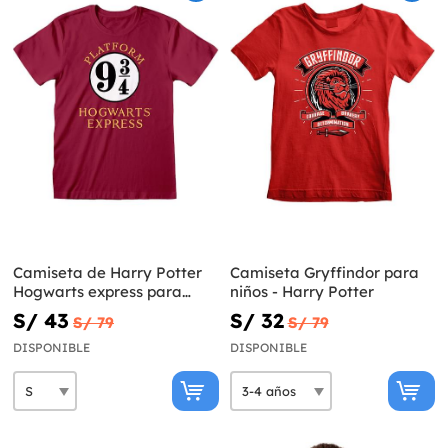
Camiseta de Harry Potter
Camiseta Gryffindor para
Hogwarts express para
niños - Harry Potter
hombre
S/ 43
S/ 32
S/ 79
S/ 79
DISPONIBLE
DISPONIBLE