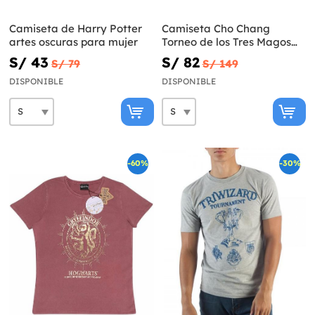
Camiseta de Harry Potter
Camiseta Cho Chang
artes oscuras para mujer
Torneo de los Tres Magos
para adulto - Harry Potter
S/ 43
S/ 82
S/ 79
S/ 149
DISPONIBLE
DISPONIBLE
-60%
-30%