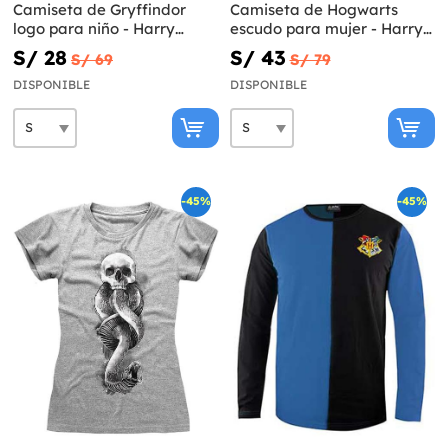
Camiseta de Gryffindor
Camiseta de Hogwarts
logo para niño - Harry
escudo para mujer - Harry
Potter
Potter
S/ 28
S/ 43
S/ 69
S/ 79
DISPONIBLE
DISPONIBLE
-45%
-45%