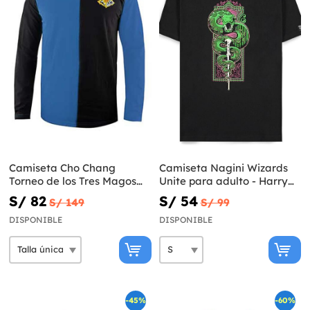
Camiseta Cho Chang
Camiseta Nagini Wizards
Torneo de los Tres Magos
Unite para adulto - Harry
para niños - Harry Potter
Potter
S/ 82
S/ 54
S/ 149
S/ 99
DISPONIBLE
DISPONIBLE
-45%
-60%