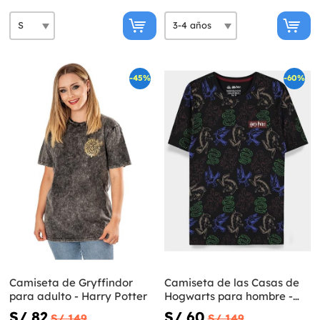
-45%
-60%
Camiseta de Gryffindor
Camiseta de las Casas de
para adulto - Harry Potter
Hogwarts para hombre -
Harry Potter
S/ 82
S/ 60
S/ 149
S/ 149